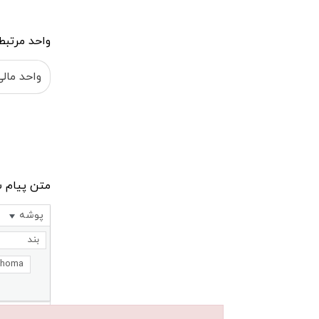
اول
واحد مرتبط
متن پیام 
پوشه
بند
ahoma